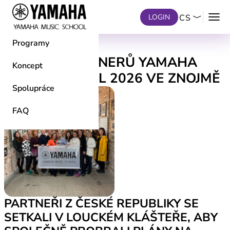
Přeskočit na hlavní obsah
menu
LOGIN
CS
Programy
SETKÁNÍ PARTNERŮ YAMAHA
Koncept
MUSIC SCHOOL 2026 VE ZNOJMĚ
Spolupráce
FAQ
PARTNEŘI Z ČESKÉ REPUBLIKY SE
SETKALI V LOUCKÉM KLÁŠTEŘE, ABY