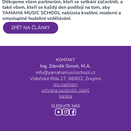
Děkujeme všem partnerům, kteří se setkání zúčastnili, a
také všem, kteří se každý den podílejí na tom, aby
YAMAHA MUSIC SCHOOL nabízela kvalitní, moderní a
smysluplné hudební vzdělávání.
ZPĚT NA ČLÁNKY
KONTAKT
Ing. Zdeněk Simek, M.A.
info@yamahamusicschool.cz
Vídeňská třída 27, 66902, Znojmo
pro partnery
ochrana osobních údajů
kariéra
SLEDUJTE NÁS