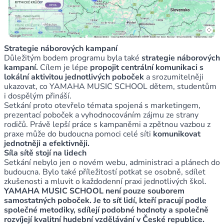
Strategie náborových kampaní
Důležitým bodem programu byla také
strategie náborových
kampaní.
Cílem je lépe
propojit centrální komunikaci s
lokální aktivitou jednotlivých poboček
a srozumitelněji
ukazovat, co YAMAHA MUSIC SCHOOL dětem, studentům
i dospělým přináší.
Setkání proto otevřelo témata spojená s marketingem,
prezentací poboček a vyhodnocováním zájmu ze strany
rodičů. Právě lepší práce s kampaněmi a zpětnou vazbou z
praxe může do budoucna pomoci celé síti
komunikovat
jednotněji a efektivněji.
Síla sítě stojí na lidech
Setkání nebylo jen o novém webu, administraci a plánech do
budoucna. Bylo také příležitostí potkat se osobně, sdílet
zkušenosti a mluvit o každodenní praxi jednotlivých škol.
YAMAHA MUSIC SCHOOL není pouze souborem
samostatných poboček. Je to síť lidí, kteří pracují podle
společné metodiky, sdílejí podobné hodnoty a společně
rozvíjejí kvalitní hudební vzdělávání v České republice.