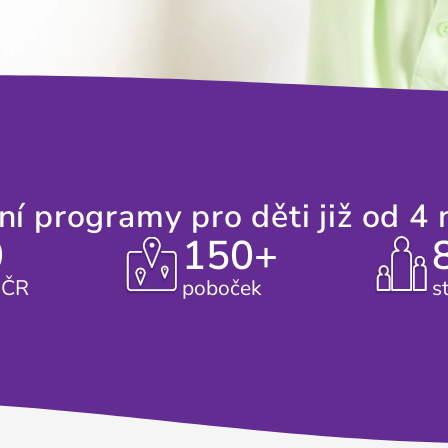
í programy pro děti již od 4 
0
150+
v ČR
poboček
s