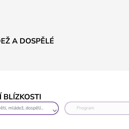
EŽ A DOSPĚLÉ
 BLÍZKOSTI
ěti, mládež, dospělí..
Program
keyboard_arrow_down