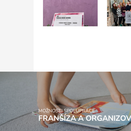
TJ Sokol Hostivař
ČT
10:00 - 10:45
2,5-3,5 roku
PRVNÍ KRŮČKY K
DETAIL
HUDBĚ 2
TJ Sokol Hostivař
ÚT
16:00 - 16:45
3,5-4,5 roku
PRVNÍ KRŮČKY K
DETAIL
HUDBĚ 3
YMS - Liberec
PÁ
14:30 - 15:20
od 6 let
FUN KEY KIDS
DETAIL
(2. ROK)
MOŽNOSTI SPOLUPRÁCE
FRANŠÍZA A ORGANIZO