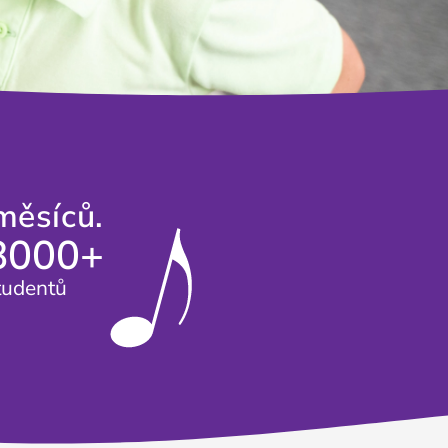
měsíců.
8000+
tudentů