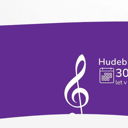
Hudebn
3
let 