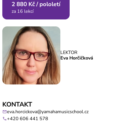
2 880 Kč / pololetí
za 16 lekcí
LEKTOR
Eva Horčičková
KONTAKT
eva.horcickova@yamahamusicschool.cz
mail
+420 606 441 578
call