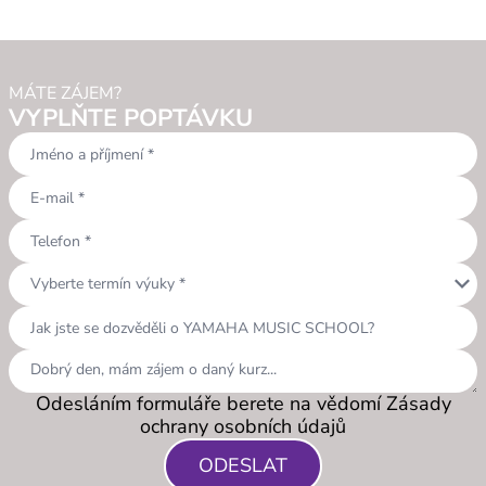
MÁTE ZÁJEM?
VYPLŇTE POPTÁVKU
keyboard_arrow_down
Vyberte termín výuky *
Odesláním formuláře berete na vědomí Zásady
ochrany osobních údajů
ODESLAT