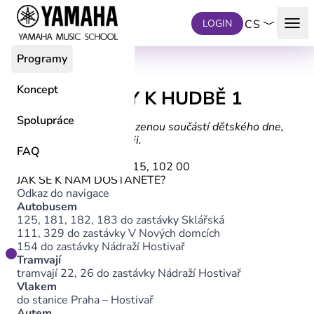
Přeskočit na hlavní obsah
menu
LOGIN
CS
Programy
KURZ
Koncept
PRVNÍ KRŮČKY K HUDBĚ 1
1,5-2,5 roku
Spolupráce
Když se hudba stane přirozenou součástí dětského dne,
rozvíjí řeč, rytmus i fantazii.
FAQ
ADRESA
U Branek 674/7 Praha 15, 102 00
JAK SE K NÁM DOSTANETE?
Odkaz do navigace
Autobusem
125, 181, 182, 183 do zastávky Sklářská
111, 329 do zastávky V Nových domcích
154 do zastávky Nádraží Hostivař
Tramvají
tramvají 22, 26 do zastávky Nádraží Hostivař
Vlakem
do stanice Praha – Hostivař
Autem