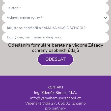
keyboard_arrow_down
Vyberte termín výuky *
Odesláním formuláře berete na vědomí Zásady
ochrany osobních údajů
ODESLAT
KONTAKT
Ing. Zdeněk Simek, M.A.
info@yamahamusicschool.cz
Vídeňská třída 27, 66902, Znojmo
pro partnery