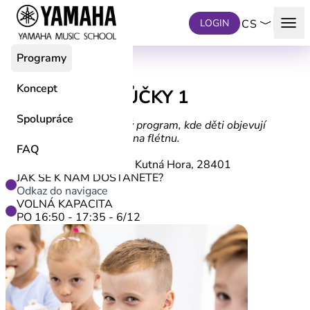
Přeskočit na hlavní obsah
menu
LOGIN
CS
Programy
KURZ
Koncept
RYTMICKÉ KRŮČKY 1
4-5 let
Spolupráce
Hravý hudebně-pohybový program, kde děti objevují
rytmus, zpěv a první tóny na flétnu.
FAQ
ADRESA
Václavské náměstí 252 Kutná Hora, 28401
JAK SE K NÁM DOSTANETE?
Odkaz do navigace
VOLNÁ KAPACITA
PO 16:50 - 17:35 - 6/12