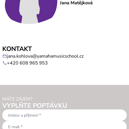
Jana Matějková
KONTAKT
jana.kohlova@yamahamusicschool.cz
mail
+420 608 965 953
call
MÁTE ZÁJEM?
VYPLŇTE POPTÁVKU