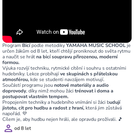
Program
Bicí
podle metodiky
YAMAHA MUSIC SCHOOL
je
určen žákům od 8 let, kteří chtějí proniknout do světa rytmu
a naučit se hrát
na bicí soupravu přirozenou, moderní
formou.
Výuka rozvíjí techniku, rytmické cítění i souhru s ostatními
hudebníky. Lekce probíhají
ve skupinách s přátelskou
atmosférou,
kde se studenti navzájem motivují.
Součástí programu jsou
notové materiály a audio
doprovody
, díky nimž mohou žáci
trénovat i doma a
postupovat vlastním tempem.
Propojením techniky a hudebního vnímání si žáci b
udují
jistotu, cit pro hudbu a radost z hraní,
která jim zůstává
napořád. 💜
Cílem je, aby hudbu nejen hráli, ale opravdu prožívali. 🎵
person
od 8 let