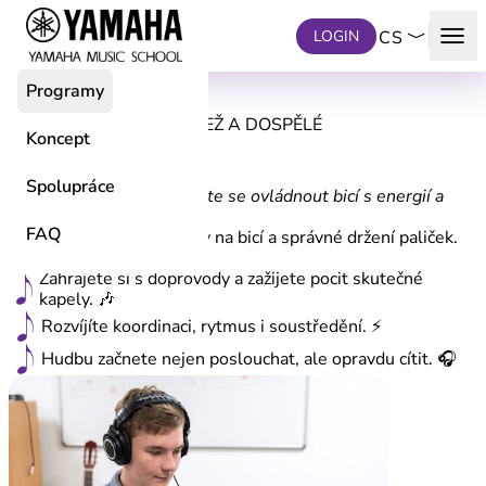
Přeskočit na hlavní obsah
menu
LOGIN
CS
Programy
PROGRAMY PRO MLÁDEŽ A DOSPĚLÉ
Koncept
BICÍ
od 8 let
Spolupráce
Objevte sílu rytmu a naučte se ovládnout bicí s energií a
radostí.
FAQ
Zvládnete základy hry na bicí a správné držení paliček.
🥁
Zahrajete si s doprovody a zažijete pocit skutečné
kapely. 🎶
Rozvíjíte koordinaci, rytmus i soustředění. ⚡
Hudbu začnete nejen poslouchat, ale opravdu cítit. 🎧