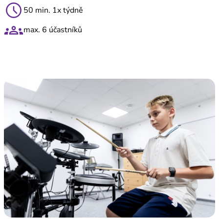
schedule
50 min. 1x týdně
groups
max. 6 účastníků