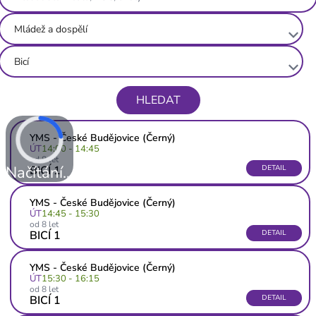
Mládež a dospělí
keyboard_arrow_down
Bicí
keyboard_arrow_down
HLEDAT
YMS - České Budějovice (Černý)
ÚT
14:00 - 14:45
od 8 let
Načítání...
BICÍ 1
DETAIL
YMS - České Budějovice (Černý)
ÚT
14:45 - 15:30
od 8 let
BICÍ 1
DETAIL
YMS - České Budějovice (Černý)
ÚT
15:30 - 16:15
od 8 let
BICÍ 1
DETAIL