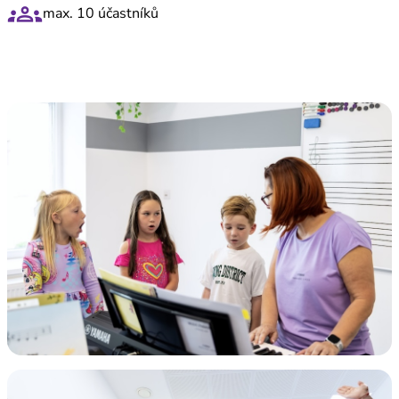
groups
max. 10 účastníků