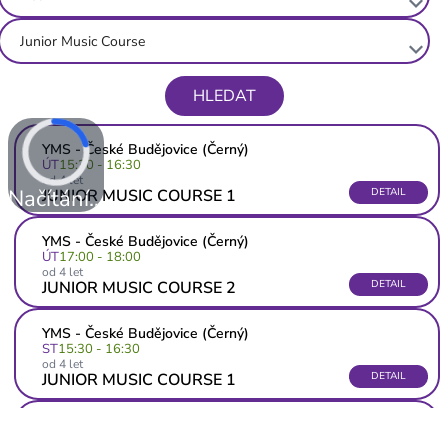
keyboard_arrow_down
Junior Music Course
keyboard_arrow_down
HLEDAT
YMS - České Budějovice (Černý)
ÚT
15:30 - 16:30
od 4 let
Načítání...
JUNIOR MUSIC COURSE 1
DETAIL
YMS - České Budějovice (Černý)
ÚT
17:00 - 18:00
od 4 let
JUNIOR MUSIC COURSE 2
DETAIL
YMS - České Budějovice (Černý)
ST
15:30 - 16:30
od 4 let
JUNIOR MUSIC COURSE 1
DETAIL
YMS - České Budějovice (Černý)
ST
16:30 - 17:30