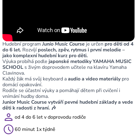
Hudební program
Junio Music Course
je určen
pro děti od 4
do 6 let.
Rozvíjí
poslech, zpěv, rytmus i první melodie –
jako komplexní hudební kurz pro děti.
Výuka probíhá podle
japonské metodiky YAMAHA MUSIC
SCHOOL
s živým doprovodem učitele na klavíru Yamaha
Clavinova.
Každý žák má svůj keyboard a
audio a video materiály
pro
domácí opakování.
Rodiče se účastní výuky a pomáhají dětem při cvičení i
vnímání hudby doma.
Junior Music Course vytváří pevné hudební základy a vede
děti k radosti z hraní. 🎶
person
od 4 do 6 let v doprovodu rodiče
schedule
60 minut 1x týdně