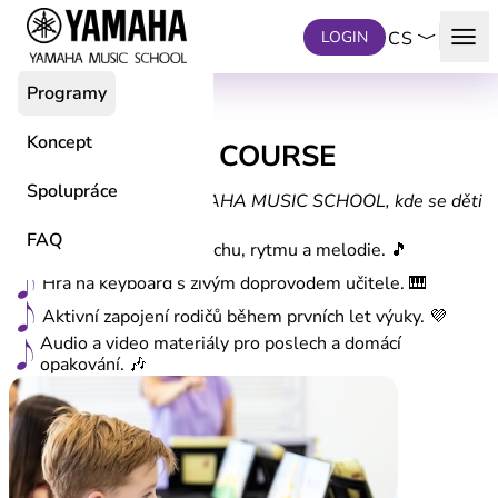
Přeskočit na hlavní obsah
menu
LOGIN
CS
Programy
PROGRAMY PRO DĚTI
Koncept
JUNIOR MUSIC COURSE
od 4 do 6 let
Spolupráce
Výjimečný program YAMAHA MUSIC SCHOOL, kde se děti
učí hudbu přirozeně.
FAQ
Rozvoj hudebního sluchu, rytmu a melodie. 🎵
Hra na keyboard s živým doprovodem učitele. 🎹
Aktivní zapojení rodičů během prvních let výuky. 💜
Audio a video materiály pro poslech a domácí
opakování. 🎶