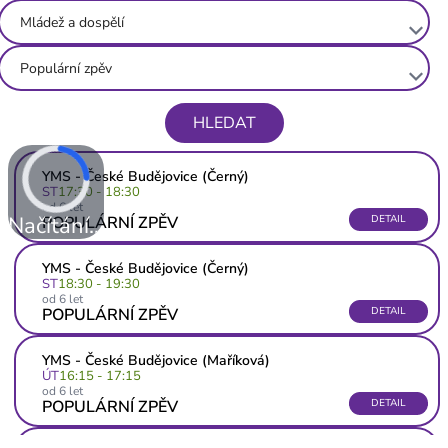
Mládež a dospělí
keyboard_arrow_down
Populární zpěv
keyboard_arrow_down
HLEDAT
YMS - České Budějovice (Černý)
ST
17:30 - 18:30
od 6 let
Načítání...
POPULÁRNÍ ZPĚV
DETAIL
YMS - České Budějovice (Černý)
ST
18:30 - 19:30
od 6 let
POPULÁRNÍ ZPĚV
DETAIL
YMS - České Budějovice (Maříková)
ÚT
16:15 - 17:15
od 6 let
POPULÁRNÍ ZPĚV
DETAIL