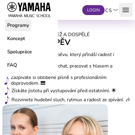
Přeskočit na hlavní obsah
menu
LOGIN
CS
Programy
PROGRAMY PRO MLÁDEŽ A DOSPĚLÉ
Koncept
POPULÁRNÍ ZPĚV
od 6 let
Spolupráce
Objevte svůj hlas – kurz zpěvu, který přináší radost i
sebevědomí.
FAQ
Naučíte se správně dýchat, pracovat s hlasem a
výslovností. 💨
Zazpíváte si oblíbené písně s profesionálním
doprovodem. 🎹
Získáte jistotu při vystupování před ostatními. 🌟
Rozvinete hudební sluch, rytmus a radost ze zpívání. 🎶