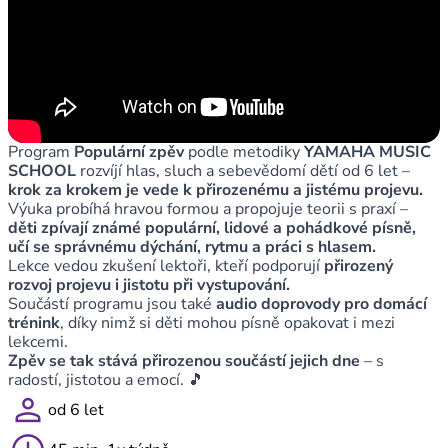
Program
Populární zpěv
podle metodiky
YAMAHA MUSIC
SCHOOL
rozvíjí hlas, sluch a sebevědomí dětí od 6 let –
krok za krokem je vede k přirozenému a jistému projevu.
Výuka probíhá hravou formou a propojuje teorii s praxí –
děti zpívají známé populární, lidové a pohádkové písně,
učí se správnému dýchání, rytmu a práci s hlasem.
Lekce vedou zkušení lektoři, kteří podporují
přirozený
rozvoj projevu i jistotu při vystupování.
Součástí programu jsou také
audio doprovody pro domácí
trénink
, díky nimž si děti mohou písně opakovat i mezi
lekcemi.
Zpěv se tak stává přirozenou součástí jejich dne
– s
radostí, jistotou a emocí. 🎵
person
od 6 let