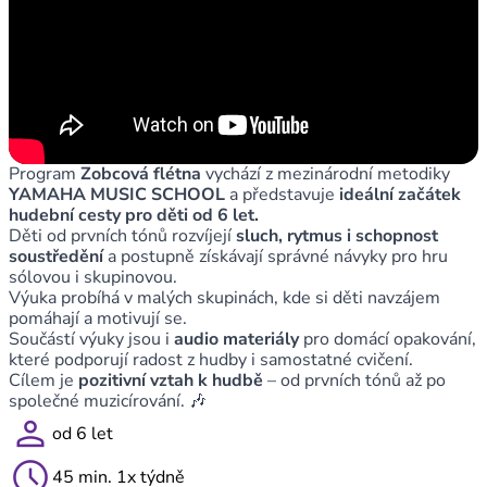
Program
Zobcová flétna
vychází z mezinárodní metodiky
YAMAHA MUSIC SCHOOL
a představuje
ideální začátek
hudební cesty pro děti od 6 let.
Děti od prvních tónů rozvíjejí
sluch, rytmus i schopnost
soustředění
a postupně získávají správné návyky pro hru
sólovou i skupinovou.
Výuka probíhá v malých skupinách, kde si děti navzájem
pomáhají a motivují se.
Součástí výuky jsou i
audio materiály
pro domácí opakování,
které podporují radost z hudby i samostatné cvičení.
Cílem je
pozitivní vztah k hudbě
– od prvních tónů až po
společné muzicírování. 🎶
person
od 6 let
schedule
45 min. 1x týdně