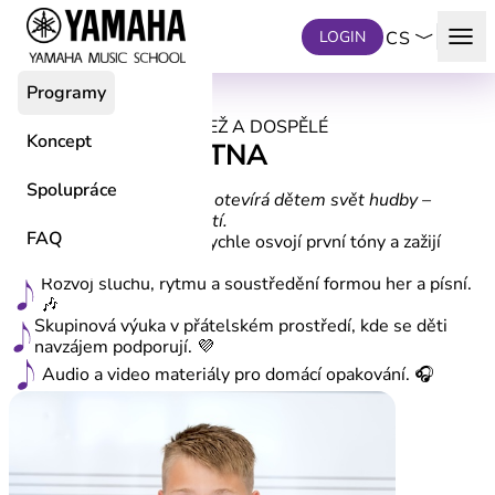
Přeskočit na hlavní obsah
menu
LOGIN
CS
Programy
PROGRAMY PRO MLÁDEŽ A DOSPĚLÉ
Koncept
ZOBCOVÁ FLÉTNA
od 6 let
Spolupráce
Jednoduchý nástroj, který otevírá dětem svět hudby –
přirozeně, hravě a s radostí.
FAQ
Ideální start – děti si rychle osvojí první tóny a zažijí
radost z hudby. 🎵
Rozvoj sluchu, rytmu a soustředění formou her a písní.
🎶
Skupinová výuka v přátelském prostředí, kde se děti
navzájem podporují. 💜
Audio a video materiály pro domácí opakování. 🎧