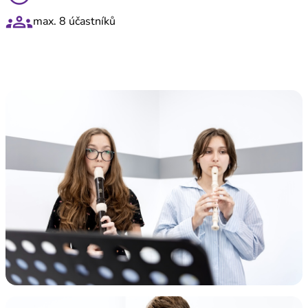
groups
max. 8 účastníků