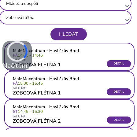
Mládež a dospělí
keyboard_arrow_down
Zobcová flétna
keyboard_arrow_down
HLEDAT
MaMMacentrum - Havlíčkův Brod
PÁ
14:00 - 14:45
od 6 let
Načítání...
ZOBCOVÁ FLÉTNA 1
DETAIL
MaMMacentrum - Havlíčkův Brod
PÁ
15:00 - 15:45
od 6 let
ZOBCOVÁ FLÉTNA 1
DETAIL
MaMMacentrum - Havlíčkův Brod
ST
14:45 - 15:30
od 6 let
ZOBCOVÁ FLÉTNA 2
DETAIL
YMS - Kutná Hora (Taneční škola)